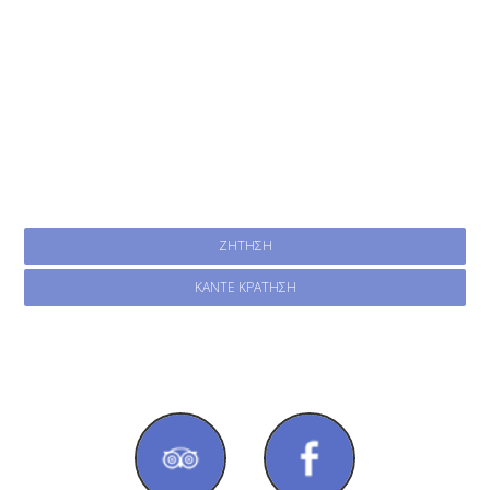
Κάντε κράτηση
Ακολουθήστε μας
ΖΉΤΗΣΗ
ΚΆΝΤΕ ΚΡΆΤΗΣΗ
Social media